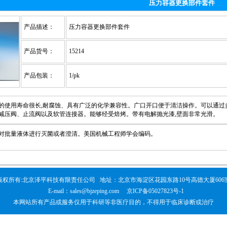
压力容器更换部件套件
产品描述：
压力容器更换部件套件
产品货号：
15214
产品包装：
1/pk
的使用寿命很长,耐腐蚀、具有广泛的化学兼容性。广口开口便于清洁操作。可以通过
减压阀、止流阀以及软管连接器。能够经受焙烤。带有电解抛光漆,壁面非常光滑。
对批量液体进行灭菌或者澄清。美国机械工程师学会编码。
版权所有:北京泽平科技有限责任公司 地址：北京市海淀区花园东路10号高德大厦606
E-mail：
sales@bjzeping.com
京ICP备05027823号-1
本网站所有产品或服务仅用于科研等非医疗目的，不得用于临床诊断或治疗