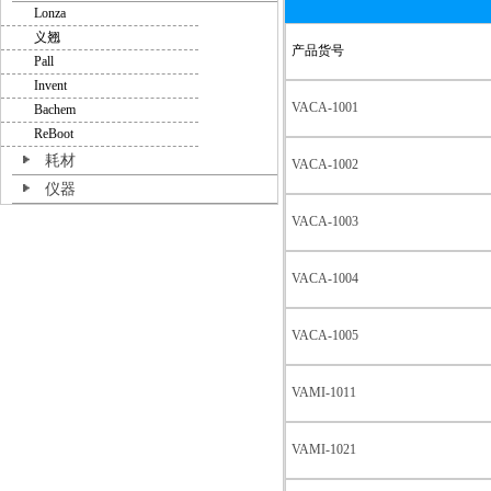
Lonza
义翘
产品货号
Pall
Invent
VACA-1001
Bachem
ReBoot
耗材
VACA-1002
仪器
VACA-1003
VACA-1004
VACA-1005
VAMI-1011
VAMI-1021